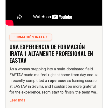
FORMACIÓN IRATA 1
UNA EXPERIENCIA DE FORMACIÓN
IRATA 1 ALTAMENTE PROFESIONAL EN
EASTAV
As a woman stepping into a male-dominated field,
EASTAV made me feel right at home from day one ☺️
I recently completed a
rope access
training course
at EASTAV in Sevilla, and I couldn’t be more grateful
for the experience. From start to finish, the team was
professional, attentive, patient, and thorough in their
Leer más
teaching approach.