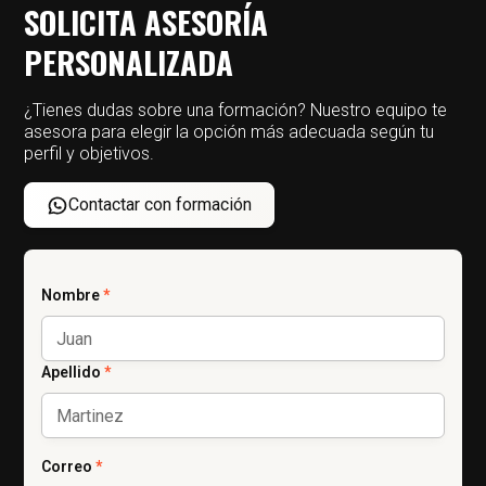
SOLICITA ASESORÍA
PERSONALIZADA
¿Tienes dudas sobre una formación? Nuestro equipo te
asesora para elegir la opción más adecuada según tu
perfil y objetivos.
Contactar con formación
Nombre
*
Apellido
*
Correo
*