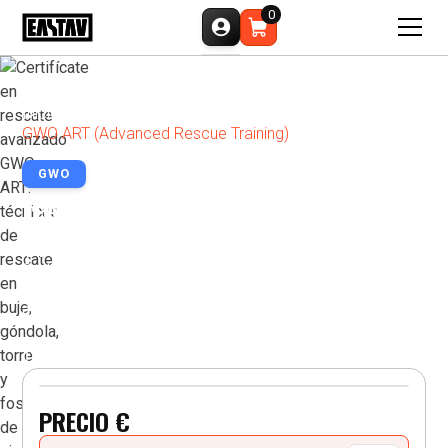
0
Inicio
Formación
GWO
GWO ART (Advanced Rescue Training)
GWO
GWO ART (ADVANCED RESCUE
TRAINING)
Certifícate en rescate avanzado GWO ART: técnicas de
rescate en buje, góndola, torre y foso de cimentación en
aerogeneradores onshore y offshore.
PRÓXIMA SESIÓN :
PRECIO €