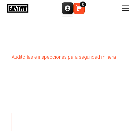
0
Inicios
Minería y subsuelo
Auditorías e inspecciones para seguridad minera
AUDITORÍAS E
INSPECCIONES PARA
SEGURIDAD MINERA
Verificamos el cumplimiento normativo, las
condiciones operativas y la seguridad en cada
operación minera.