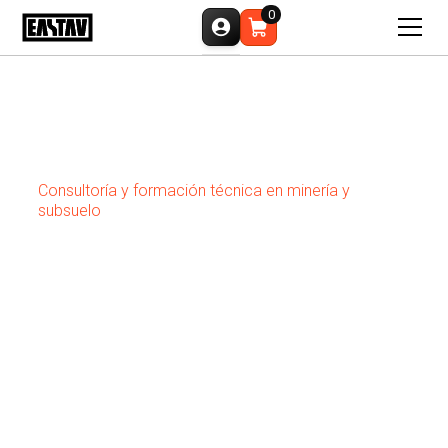
0
Inicios
Minería y subsuelo
Consultoría y formación técnica en minería y 
subsuelo
CONSULTORÍA Y
FORMACIÓN TÉCNICA EN
MINERÍA Y SUBSUELO
Servicios especializados en ventilación, seguridad,
emergencias, sistemas eléctricos y planes de
prevención para operaciones mineras