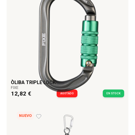
ÒLIBA TRIPLE LOCK
FIXE
12,82 €
AGOTADO
EN STOCK
NUEVO