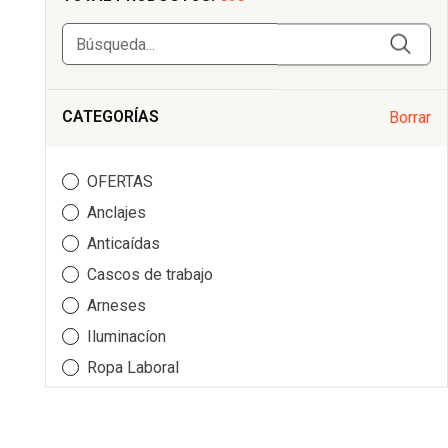
CATEGORÍAS
Borrar
LINTERNA FRONTAL ARIA 1R NEGRO/AMARILLO
OFERTAS
PETZL
PETZL
Anclajes
47,50 €
AGOTADO
EN STOCK
Anticaídas
Cascos de trabajo
NUEVO
Arneses
Iluminacíon
Ropa Laboral
Poleas
Kits