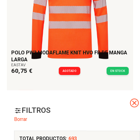
POLO PW3 MODAFLAME KNIT HVO FR DE MANGA
LARGA
EASTAV
60,75 €
AGOTADO
EN STOCK
NUEVO
FILTROS
Borrar
TOTAL PRODUCTOS:
693