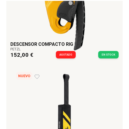
Top ventas
Mosquetones
Cuchillos y multiherramientas
Arboricultura, poda, trepa
Equipamiento de Rescate
DESCENSOR COMPACTO RIG
Cuerdas y cordinos
PETZL
152,00 €
AGOTADO
EN STOCK
Elementos de Amarre
Absorbedores de energía
Descensores
NUEVO
Ascendedores
Otros accesorios
Petates y Sacas