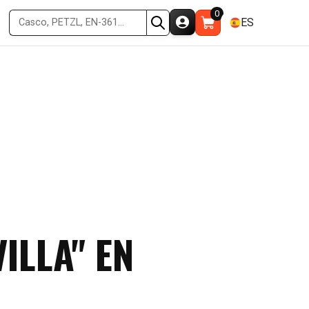
0
ES
ILLA" EN