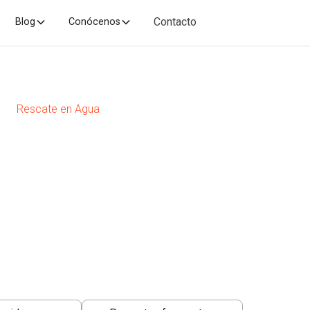
Contacto
Blog
Conócenos
Rescate en Agua
UA
co orientado a la seguridad, los procedimientos y el