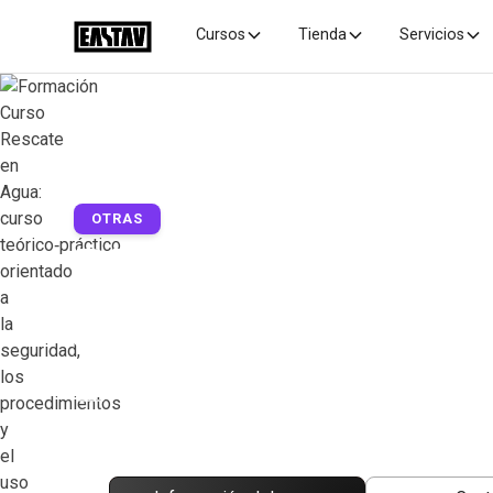
Cursos
Tienda
Servicios
Inicio
Formación
Formaciones profesionales
OTRAS
RESCATE EN AG
Formación Curso Rescate en Agua: curso teórico‑prácti
uso correcto del equipo.
PRÓXIMA SESIÓN :