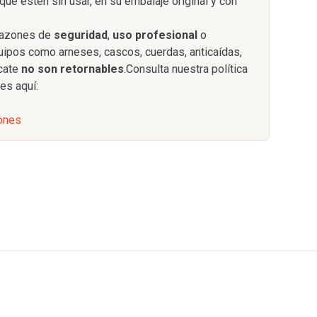
que estén sin usar, en su embalaje original y con
 razones de
seguridad
,
uso profesional
o
quipos como arneses, cascos, cuerdas, anticaídas,
scate
no son retornables
.Consulta nuestra política
es aquí:
iones