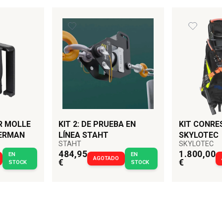
R MOLLE
KIT 2: DE PRUEBA EN
KIT CONRE
ERMAN
LÍNEA STAHT
SKYLOTEC
STAHT
SKYLOTEC
484,95
1.800,00
EN
EN
AGOTADO
€
€
STOCK
STOCK