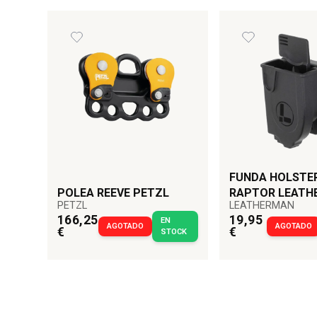
Contorno Cintura: 83-120 cm.
Contorno Muslo: 50-65 cm.
Peso: 1175 g.
FUNDA HOLSTE
POLEA REEVE PETZL
RAPTOR LEATH
PETZL
LEATHERMAN
166,25
19,95
EN
AGOTADO
AGOTADO
€
€
STOCK