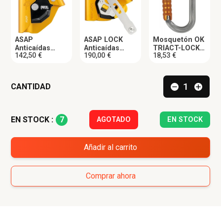
ASAP
ASAP LOCK
Mosquetón OK
Anticaídas
Anticaídas
TRIACT-LOCK
142,50 €
190,00 €
18,53 €
Nuevo PETZL
PETZL
PETZL
CANTIDAD
7
EN STOCK :
AGOTADO
EN STOCK
Añadir al carrito
Comprar ahora