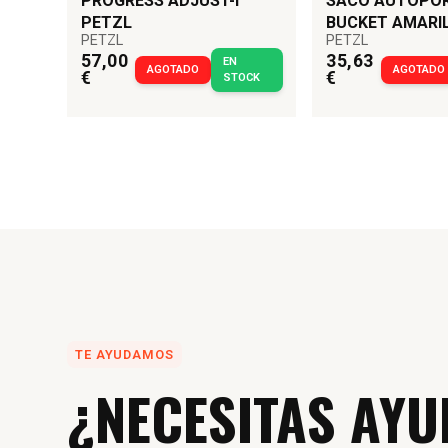
PROGRESS ADJUST-I
SACO AUTOPO
PETZL
BUCKET AMARI
PETZL
PETZL
57,00
35,63
EN
AGOTADO
AGOTADO
€
€
STOCK
TE AYUDAMOS
¿NECESITAS AYU