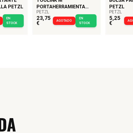
RTANTE
TOOLINK M
BOLSA PA
LLA PETZL
PORTAHERRAMIENTA
PETZL
PETZL
PETZL
PETZL
23,75
5,25
EN
EN
AGOTADO
AG
€
€
STOCK
STOCK
DA