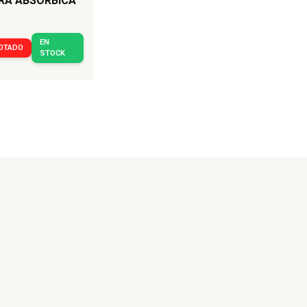
RA ABSORBICA
EN
OTADO
STOCK