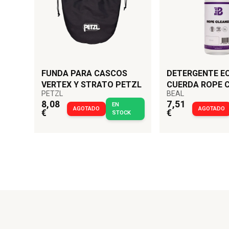
Peso bruto: 21 kg.
Peso neto: 21 kg.
FUNDA PARA CASCOS
DETERGENTE E
VERTEX Y STRATO PETZL
CUERDA ROPE 
PETZL
BEAL
BEAL
8,08
7,51
EN
AGOTADO
AGOTADO
€
€
STOCK