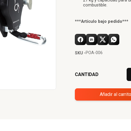
21 kg y capacidad para 
combustible.
***Artículo bajo pedido***
POA-006
SKU -
CANTIDAD
Añadir al carrit