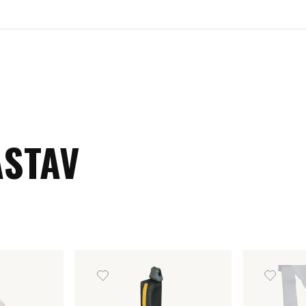
 mm
m
a.
ASTAV
iante cuerdas.