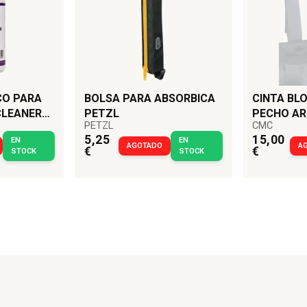
CO PARA
BOLSA PARA ABSORBICA
CINTA BL
CLEANER
PETZL
PECHO A
PETZL
CMC
5,25
15,00
EN
EN
AGOTADO
A
€
€
STOCK
STOCK