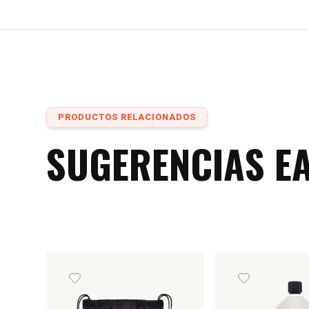
Diámetro máximo compatible de la cuerda: 11
Diámetro mínimo de cuerda compatible: 11 m
Fuente de energía: Motor de combustión intern
Función de descenso de emergencia: Si.
Función de parada de emergencia: No.
Límite carga de trabajo: 250 kg.
PRODUCTOS RELACIONADOS
Material: Acero.
SUGERENCIAS E
Nivel de ruido máximo: 89 dB(A).
Temperatura máxima: 40 °C.
Temperatura mínima: -10 °C.
Velocidad de ascenso máxima: 17 m/min.
Velocidad de ascenso mínima: 1 m/min.
Velocidad máxima de descenso: 17 m/min.
Velocidad mínima de descenso: 1 m/min.
Áreas de aplicación: Tecnología de acceso med
Color: Rojo.