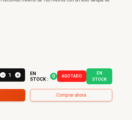
un recorrido mínimo de 700 metros con un solo tanque de
EN
EN
0
AGOTADO
STOCK :
STOCK
o
Comprar ahora