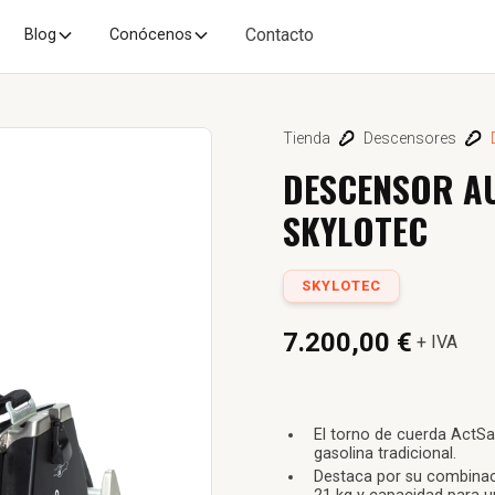
Contacto
Blog
Conócenos
Tienda
Descensores
DESCENSOR A
SKYLOTEC
SKYLOTEC
7.200,00 €
+ IVA
El torno de cuerda ActS
gasolina tradicional.
Destaca por su combinac