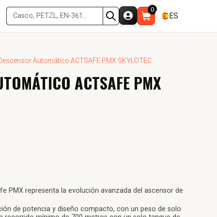
0
ES
Descensor Automático ACTSAFE PMX SKYLOTEC
UTOMÁTICO ACTSAFE PMX
afe PMX representa la evolución avanzada del ascensor de
ión de potencia y diseño compacto, con un peso de solo