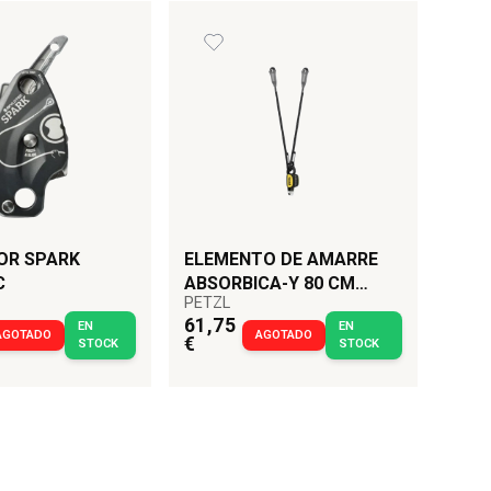
OR SPARK
ELEMENTO DE AMARRE
C
ABSORBICA-Y 80 CM
PETZL
PETZL
61,75
EN
EN
AGOTADO
AGOTADO
€
STOCK
STOCK