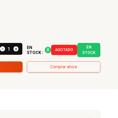
.
EN
EN
0
AGOTADO
STOCK :
STOCK
o
Comprar ahora