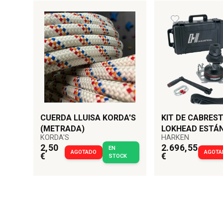
CUERDA LLUISA KORDA'S
KIT DE CABRES
(METRADA)
LOKHEAD ESTÁ
KORDA'S
HARKEN
HARKEN
2,50
2.696,55
EN
AGOTADO
AGOTA
€
€
STOCK