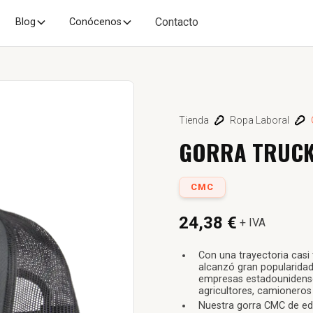
Contacto
Blog
Conócenos
Tienda
Ropa Laboral
GORRA TRUCK
CMC
24,38 €
+ IVA
Con una trayectoria casi
alcanzó gran popularidad
empresas estadounidenses
agricultores, camioneros 
Nuestra gorra CMC de edic