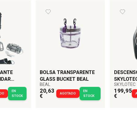
TANTE
BOLSA TRANSPARENTE
DESCENS
NDAR
GLASS BUCKET BEAL
SKYLOTE
BEAL
SKYLOTEC
20,63
199,95
EN
EN
DO
AGOTADO
€
€
STOCK
STOCK