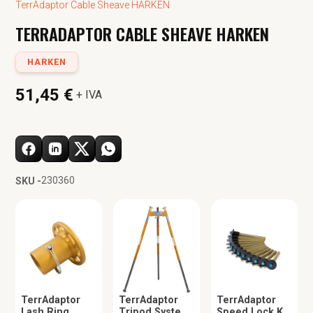
TerrAdaptor Cable Sheave HARKEN
TERRADAPTOR CABLE SHEAVE HARKEN
HARKEN
51,45 €
+ IVA
230360
SKU -
TerrAdaptor
TerrAdaptor
TerrAdaptor
Lash Ring
Tripod System
Speed Lock Kit