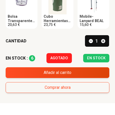
Bolsa
Cubo
Mobile-
Transparente
Herramientas
Lanyard BEAL
20,63 €
23,75 €
15,60 €
GLASS BUCKET
TOOL BUCKET
BEAL
L BEAL
CANTIDAD
6
EN STOCK :
AGOTADO
EN STOCK
Añadir al carrito
Comprar ahora