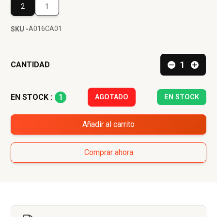
2
1
A016CA01
SKU -
CANTIDAD
1
EN STOCK :
AGOTADO
EN STOCK
Añadir al carrito
Comprar ahora