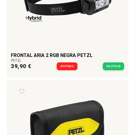
tamaño A4 o informes de inspecciones futuras.
Disponible en colores diferenciados: rojo, ideal
para equipos de rescate, y amarillo para
instalaciones de cuerda.
FRONTAL ARIA 2 RGB NEGRA PETZL
PETZL
39,90 €
AGOTADO
EN STOCK