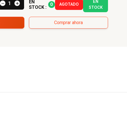
EN
EN
0
AGOTADO
STOCK :
STOCK
o
Comprar ahora