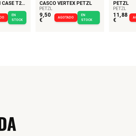
 CASE T25
CASCO VERTEX PETZL
PETZL
PETZL
PETZL
ESTER KIT
9,50
11,88
EN
EN
DO
AGOTADO
A
€
€
STOCK
STOCK
DA