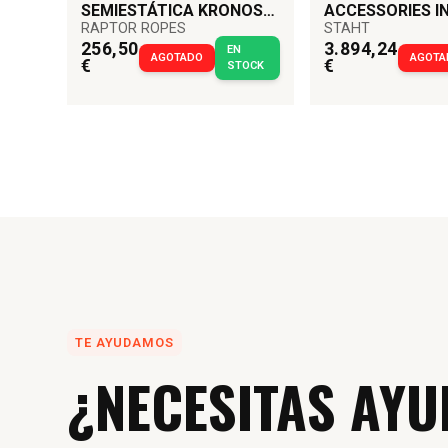
SEMIESTÁTICA KRONOS
ACCESSORIES IN
RAPTOR ROPES
STAHT
10,5 MM RAPTOR ROPES
DIGITAL PULL T
256,50
3.894,24
EN
STAHT
AGOTADO
AGOTA
€
€
STOCK
TE AYUDAMOS
¿NECESITAS AYU