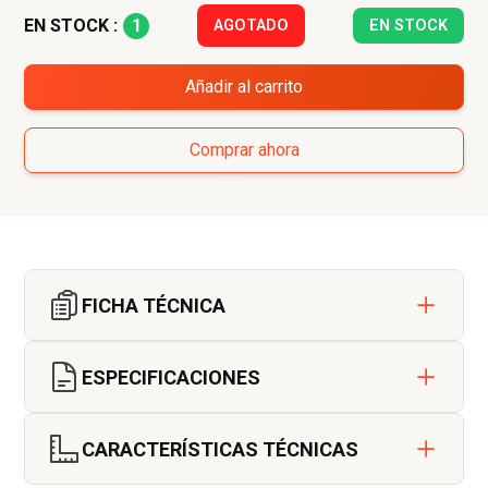
1
EN STOCK :
AGOTADO
EN STOCK
Añadir al carrito
Comprar ahora
FICHA TÉCNICA
ESPECIFICACIONES
Utilización en los sistemas antirretorno:
CARACTERÍSTICAS TÉCNICAS