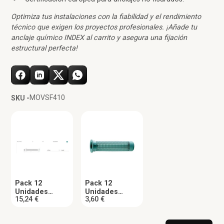
Optimiza tus instalaciones con la fiabilidad y el rendimiento
técnico que exigen los proyectos profesionales. ¡Añade tu
anclaje químico INDEX al carrito y asegura una fijación
estructural perfecta!
MOVSF410
SKU -
Pack 12
Pack 12
Unidades
Unidades
15,24 €
3,60 €
Espárrago
Tamiz Nylon 15
Bicromatado
x 130 mm
12x110 mm
INDEX