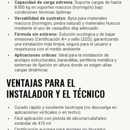
Capacidad de carga extrema:
Soporta cargas de hasta
8.000 kg en soportes macizos (hormigón) bajo
condiciones técnicas óptimas.
Versatilidad de sustratos:
Apta para materiales
macizos (hormigón, piedra natural) y materiales huecos
mediante el uso de casquillos deɸ adecuado.
Fórmula sin estireno:
Solución ecológica y de bajas
emisiones (Certificación A+ y sello LEED), garantizando
una instalación más limpia, segura para el usuario y
respetuosa con el medio ambiente.
Aplicaciones críticas:
Ideal para la instalación de
anclajes estructurales, barandillas, perfilería metálica y
sistemas de fijación en altura donde se exigen altas
cargas dinámicas.
VENTAJAS PARA EL
INSTALADOR Y EL TÉCNICO
Curado rápido y excelente tixotropía (no descuelga en
aplicaciones verticales o en techo).
Fácil aplicación con pistola de silicona/calafateo
estándar de 410 ml.
Certificación europea para anclajes no fisurados.