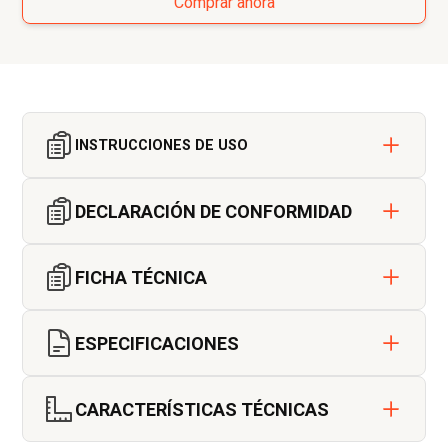
Comprar ahora
INSTRUCCIONES DE USO
DECLARACIÓN DE CONFORMIDAD
FICHA TÉCNICA
ESPECIFICACIONES
El SMART SPIDER PRO II está diseñado para
CARACTERÍSTICAS TÉCNICAS
ser utilizado en las condiciones más adversas,