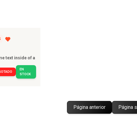
S
e text inside of a
EN
GOTADO
STOCK
Página anterior
Página s