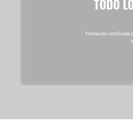
TODO LO
Petates y Sacas
Formación certificada p
m