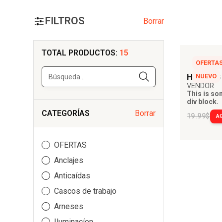
FILTROS
Borrar
TOTAL PRODUCTOS:
15
OFERTA
HEADING
NUEVO
VENDOR
This is som
div block.
CATEGORÍAS
Borrar
19.99$
A
OFERTAS
Anclajes
Anticaídas
Cascos de trabajo
Arneses
Iluminacíon