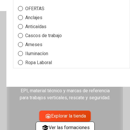
OFERTAS
Anclajes
Anticaídas
Cascos de trabajo
TODO LO QUE NECESITAS
Arneses
PARA TRABAJAR EN ALTURA,
Iluminacíon
EN UN SOLO LUGAR
Ropa Laboral
Poleas
Formación certificada para profesionales y
Kits
equipos, junto a una tienda especializada en
Top ventas
EPI, material técnico y marcas de referencia
para trabajos verticales, rescate y seguridad.
Mosquetones
Cuchillos y multiherramientas
Explorar la tienda
Arboricultura, poda, trepa
Equipamiento de Rescate
Ver las formaciones