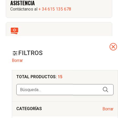
ASISTENCIA
Contáctanos al
+ 34 615 135 678
PAGO SEGURO
Pago seguro con tarjeta, PayPal
FILTROS
Borrar
ENVÍOS GRATIS
TOTAL PRODUCTOS:
15
A partir de 350€ en la península Ibérica
ENTREGA RÁPIDA
CATEGORÍAS
Borrar
24 a 72h después del pedido