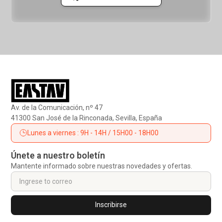
Cuerdas y cordinos
Elementos de Amarre
Absorbedores de energía
Descensores
Ascendedores
Otros accesorios
Petates y Sacas
Av. de la Comunicación, nº 47
41300 San José de la Rinconada, Sevilla, España
Lunes a viernes : 9H - 14H / 15H00 - 18H00
Únete a nuestro boletín
Mantente informado sobre nuestras novedades y ofertas.