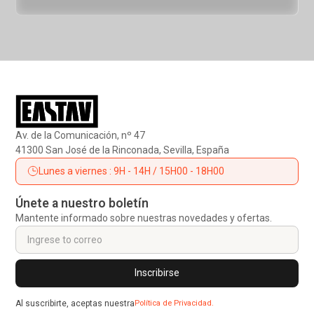
Elementos de Amarre
Absorbedores de energía
Descensores
Ascendedores
Otros accesorios
Petates y Sacas
Av. de la Comunicación, nº 47
41300 San José de la Rinconada, Sevilla, España
Lunes a viernes : 9H - 14H / 15H00 - 18H00
Únete a nuestro boletín
Mantente informado sobre nuestras novedades y ofertas.
Al suscribirte, aceptas nuestra
Política de Privacidad.