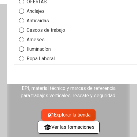
OFERTAS
Anclajes
Anticaídas
Cascos de trabajo
TODO LO QUE NECESITAS
Arneses
PARA TRABAJAR EN ALTURA,
Iluminacíon
EN UN SOLO LUGAR
Ropa Laboral
Poleas
Formación certificada para profesionales y
Kits
equipos, junto a una tienda especializada en
Top ventas
EPI, material técnico y marcas de referencia
para trabajos verticales, rescate y seguridad.
Mosquetones
Cuchillos y multiherramientas
Explorar la tienda
Arboricultura, poda, trepa
Equipamiento de Rescate
Ver las formaciones
Cuerdas y cordinos