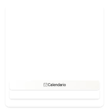
FÓRMATE PARA LOS
PERFILES TÉCNICOS MÁS
DEMANDADOS
Formaciones IRATA, GWO y cursos profesionales
certificados para acceder a empleos cualificados,
seguros y reconocidos en trabajos en altura e
industria.
Calendario
Contactar con formaciones