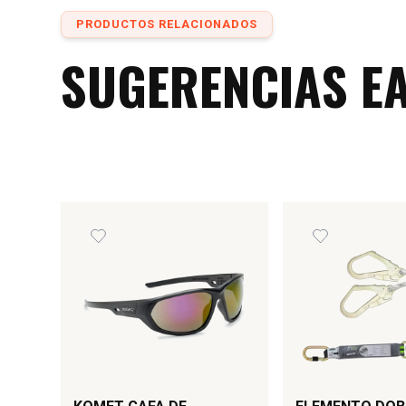
Limpieza: Lave con agua y jabón a una tempera
PRODUCTOS RELACIONADOS
30ºC. No secar con calor.
SUGERENCIAS E