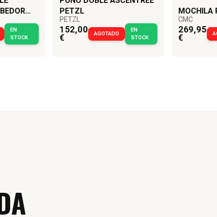
LE
PUÑO DOBLE ASCENTREE
RBEDOR
PETZL
MOCHILA 
PETZL
CMC
TOS
152,00
269,95
EN
EN
AGOTADO
A
€
€
STOCK
STOCK
DA