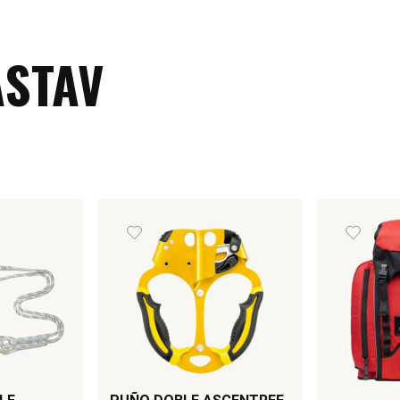
tura que no exceda los
ASTAV