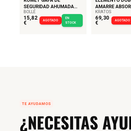
KOMET GAFA DE
ELEMENTO DOB
SEGURIDAD AHUMADA
AMARRE ABSO
BOLLÉ
KRATOS
BOLLÉ
MGO 1,5 M KRA
15,82
69,30
EN
AGOTADO
AGOTADO
€
€
STOCK
TE AYUDAMOS
¿NECESITAS AYU