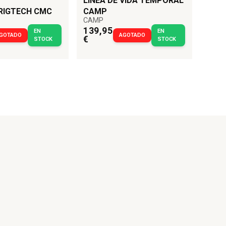
LÍNEA DE VIDA TEMPORAL
RIGTECH CMC
CAMP
CAMP
139,95
EN
EN
GOTADO
AGOTADO
€
STOCK
STOCK