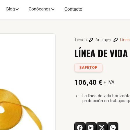
Contacto
Blog
Conócenos
Tienda
Anclajes
Línea
LÍNEA DE VID
SAFETOP
106,40 €
+ IVA
La línea de vida horizon
protección en trabajos q