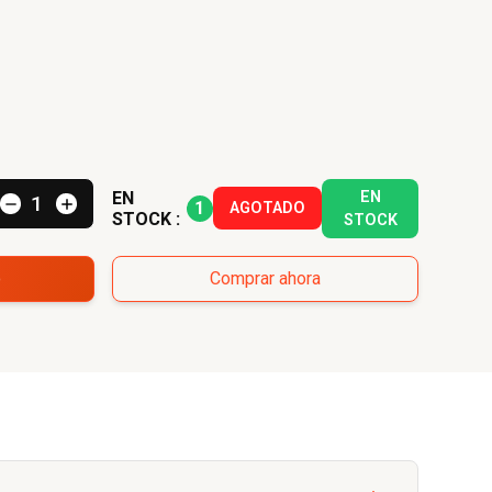
EN
EN
1
AGOTADO
STOCK :
STOCK
o
Comprar ahora