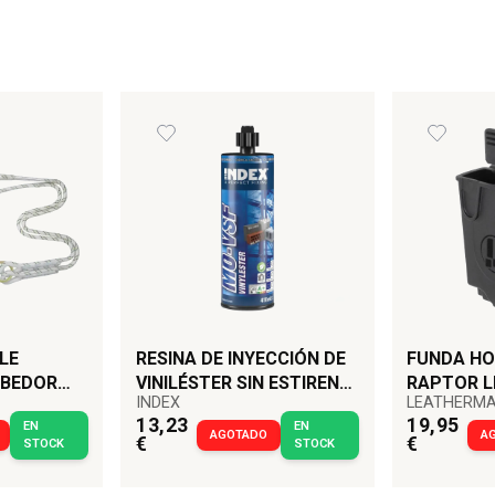
LE
RESINA DE INYECCIÓN DE
FUNDA HO
RBEDOR
VINILÉSTER SIN ESTIRENO
RAPTOR 
INDEX
LEATHERM
TOS
410 ML | ANCLAJE
13,23
19,95
EN
EN
QUÍMICO INDEX
AGOTADO
A
€
€
STOCK
STOCK