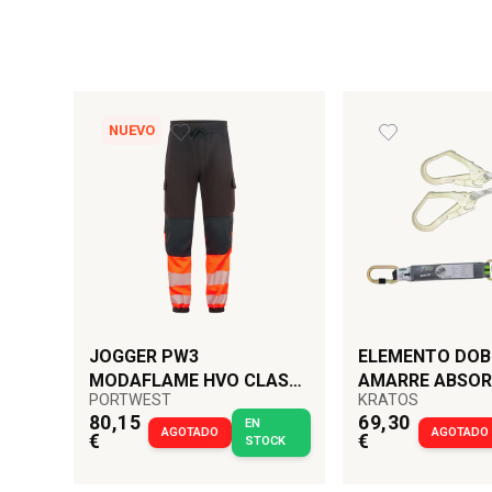
NUEVO
JOGGER PW3
ELEMENTO DOB
MODAFLAME HVO CLASE
AMARRE ABSO
PORTWEST
KRATOS
1 FR NEGRO/NARANJA
MGO 1,5 M KRA
80,15
69,30
EN
AGOTADO
AGOTADO
€
€
STOCK