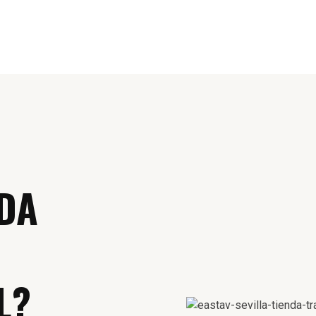
DA
L?