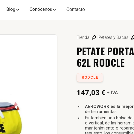
Contacto
Blog
Conócenos
Tienda
Petates y Sacas
PETATE PORT
62L RODCLE
RODCLE
147,03 €
+ IVA
AEROWORK es la mejor s
de herramientas.
Es también una bolsa de 
o vertical, de las herram
mantenimiento o reparaci
repuesto, los consumible