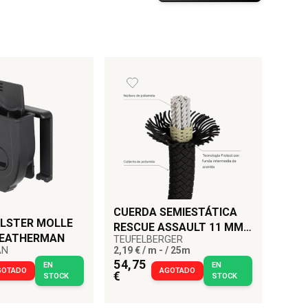
CUERDA SEMIESTÁTICA
LSTER MOLLE
RESCUE ASSAULT 11 MM
LEATHERMAN
TEUFELBERGER
TEUFELBERGER
AN
2,19 € / m - / 25m
54,75
EN
EN
GOTADO
AGOTADO
€
STOCK
STOCK