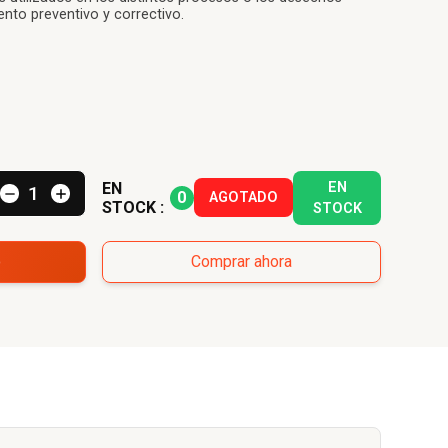
nto preventivo y correctivo.
EN
EN
0
AGOTADO
STOCK :
STOCK
o
Comprar ahora